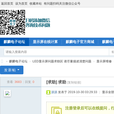
返回首页
设为首页
收藏本站
有问题扫码关注微信公众号
麒麟电子论坛
显示屏在线计算
麒麟电子官方商城
麒麟电
»
麒麟电子论坛
›
LED显示屏问题求助区 请尽量描述清楚问题
›
显示屏维修
麒
发新帖
麟
[求助]
求助
查看:
3683
|
回复:
0
[复制链接]
电
子
源源
发表于 2019-10-30 03:29:33
|
显示全
注册登录后可以在线提问，