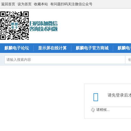
返回首页
设为首页
收藏本站
有问题扫码关注微信公众号
麒麟电子论坛
显示屏在线计算
麒麟电子官方商城
麒麟电
请先登录后
请稍候...