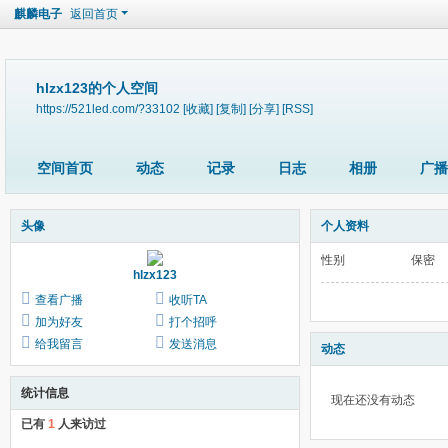
麒麟电子
返回首页
hlzx123的个人空间
https://521led.com/?33102
[收藏]
[复制]
[分享]
[RSS]
空间首页
动态
记录
日志
相册
广播
头像
个人资料
性别
保密
hlzx123
查看广播
收听TA
加为好友
打个招呼
给我留言
发送消息
动态
统计信息
现在还没有动态
已有
1
人来访过