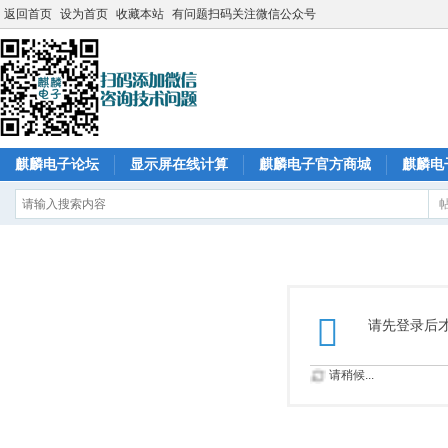
返回首页
设为首页
收藏本站
有问题扫码关注微信公众号
麒麟电子论坛
显示屏在线计算
麒麟电子官方商城
麒麟电
请先登录后
请稍候...