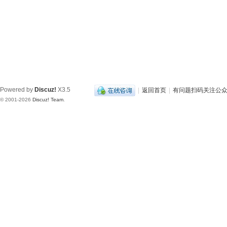
Powered by
Discuz!
X3.5
|
返回首页
|
有问题扫码关注公
© 2001-2026
Discuz! Team
.