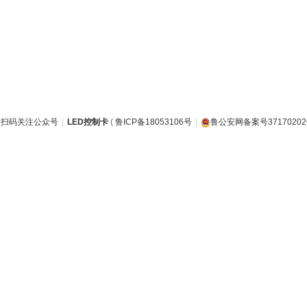
题扫码关注公众号
|
LED控制卡
(
鲁ICP备18053106号
|
鲁公安网备案号371702026