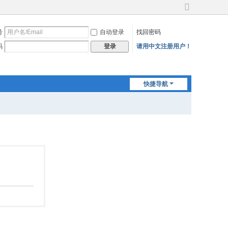
切
换
号
自动登录
找回密码
到
宽
码
请用中文注册用户！
登录
版
快捷导航