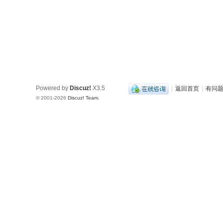
Powered by
Discuz!
X3.5
|
返回首页
|
有问
© 2001-2026
Discuz! Team
.