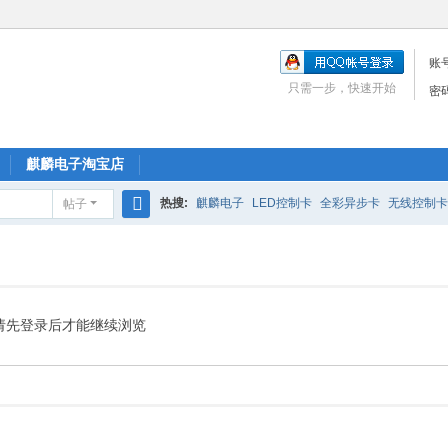
账
只需一步，快速开始
密
麒麟电子淘宝店
热搜:
麒麟电子
LED控制卡
全彩异步卡
无线控制卡
帖子
搜
索
请先登录后才能继续浏览