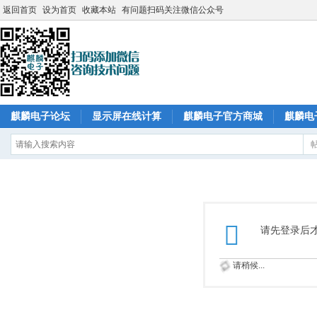
返回首页
设为首页
收藏本站
有问题扫码关注微信公众号
麒麟电子论坛
显示屏在线计算
麒麟电子官方商城
麒麟电
请先登录后
请稍候...