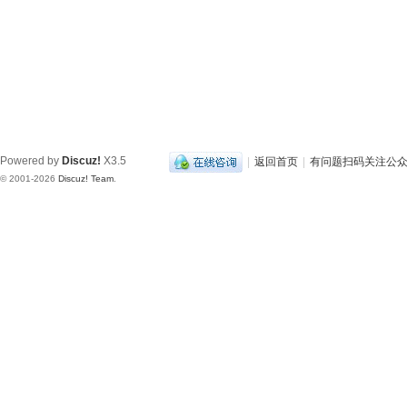
Powered by
Discuz!
X3.5
|
返回首页
|
有问题扫码关注公
© 2001-2026
Discuz! Team
.